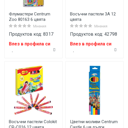
Флумастери Centrum
Восъчни пастели 3A 12
Zoo 80163 6 цвята
цвята
Мнения
Мнения
Продуктов код: 8317
Продуктов код: 42798
Влез в профила си
Влез в профила си
Восъчни пастели Colokit
Цветни моливи Centrum
CR-C016 12 цвята
Castle 6 цв.дълги