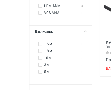
HDMI M/M
4
VGA M/M
1
Дължина:
Ка
1.5 м
1
3м
1.8 м
1
10 м
1
Пр
3 м
1
Вл
5 м
1