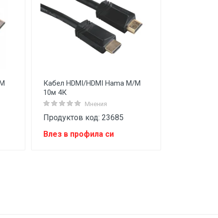
/M
Кабел HDMI/HDMI Hama M/M
10м 4К
Мнения
Продуктов код: 23685
Влез в профила си