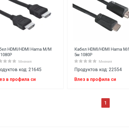
бел HDMI/HDMI Hama M/M
Кабел HDMI/HDMI Hama M
 1080P
5м 1080P
Мнения
Мнения
одуктов код: 21645
Продуктов код: 22554
ез в профила си
Влез в профила си
(current)
1