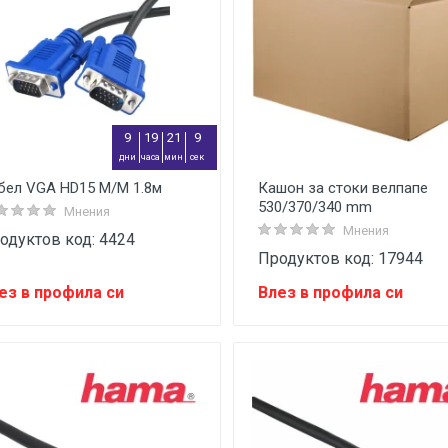
9
19
21
9
дни
часа
мин
сек
бел VGA HD15 M/M 1.8м
Кашон за стоки велпапе
530/370/340 mm
Мнения
Мнения
одуктов код: 4424
Продуктов код: 17944
ез в профила си
Влез в профила си