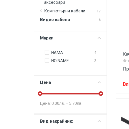
аксесоари
Храни и напитки
Компютърни кабели
17
Ученически пособия
Видео кабели
6
Аксесоари и други продукти
Марки
HAMA
4
Ка
NO NAME
2
Пр
Цена
Вл
Цена:
0.00
лв. –
5.70
лв.
Вид накрайник: