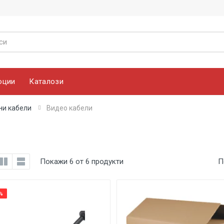
оции
Каталози
и кабели
Видео кабели
Покажи 6 от 6 продукти
П
%