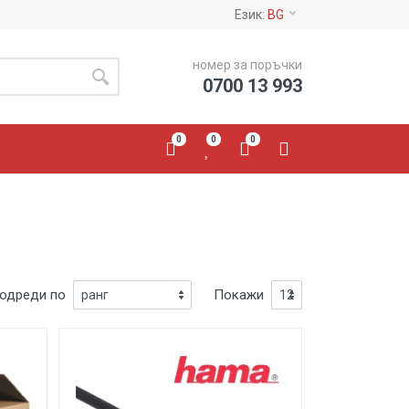
Език:
BG
номер за поръчки
0700 13 993
0
0
0
одреди по
Покажи