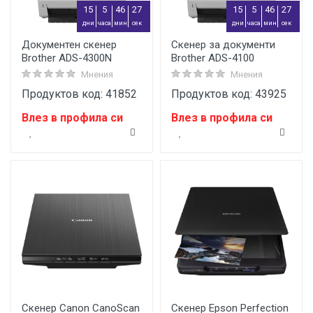
15
5
46
27
15
5
46
27
дни
часа
мин
сек
дни
часа
мин
сек
Документен скенер
Скенер за документи
Brother ADS-4300N
Brother ADS-4100
Мнения
Мнения
Продуктов код: 41852
Продуктов код: 43925
Влез в профила си
Влез в профила си
Скенер Canon CanoScan
Скенер Epson Perfection