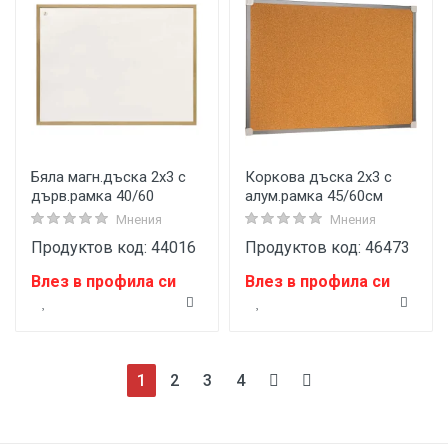
Бяла магн.дъска 2x3 с
Коркова дъска 2x3 с
дърв.рамка 40/60
алум.рамка 45/60см
Мнения
Мнения
Продуктов код: 44016
Продуктов код: 46473
Влез в профила си
Влез в профила си
(current)
1
2
3
4