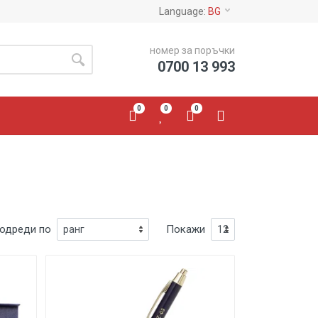
Language:
BG
номер за поръчки
0700 13 993
0
0
0
одреди по
Покажи