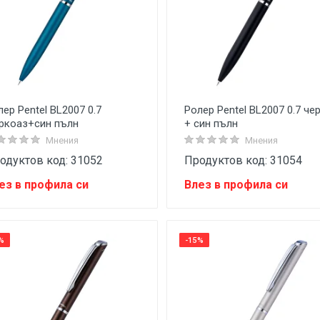
лер Pentel BL2007 0.7
Ролер Pentel BL2007 0.7 че
ркоаз+син пълн
+ син пълн
Мнения
Мнения
одуктов код: 31052
Продуктов код: 31054
ез в профила си
Влез в профила си
%
-15%