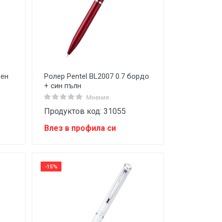
рен
Ролер Pentel BL2007 0.7 бордо
+ син пълн
Мнения
Продуктов код: 31055
Влез в профила си
-15%