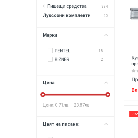
Храни и напитки
Пишещи средства
894
Ученически пособия
Луксозни комплекти
20
Аксесоари и други продукти
Марки
PENTEL
18
Ку
BIZNER
2
пр
Пр
Цена
Вл
Цена:
0.71
лв. –
23.87
лв.
-15
Цвят на писане: