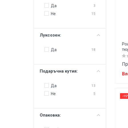
Да
3
Не
15
Луксозен:
Ро
тю
Да
18
Пр
Подаръчна кутия:
Вл
Да
13
Не
5
-15
Опаковка: