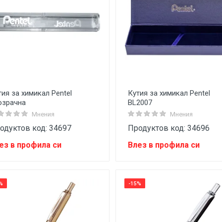
тия за химикал Pentel
Кутия за химикал Pentel
озрачна
BL2007
Мнения
Мнения
одуктов код: 34697
Продуктов код: 34696
ез в профила си
Влез в профила си
%
-15%