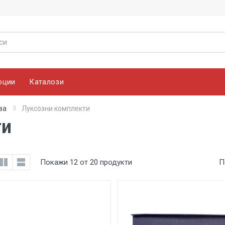
оции
Каталози
ва
Луксозни комплекти
ти
Покажи 12 от 20 продукти
П