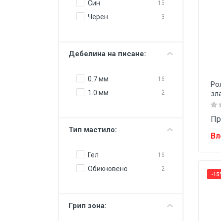
Син
15
Черен
3
Дебелина на писане:
0.7 мм
16
Ро
1.0 мм
зл
2
Пр
Тип мастило:
Вл
Гел
16
Обикновено
2
-15
Грип зона: