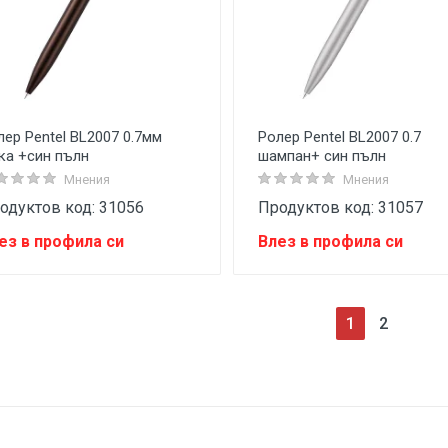
лер Pentel BL2007 0.7мм
Ролер Pentel BL2007 0.7
ка +син пълн
шампан+ син пълн
Мнения
Мнения
одуктов код: 31056
Продуктов код: 31057
ез в профила си
Влез в профила си
(current)
1
2