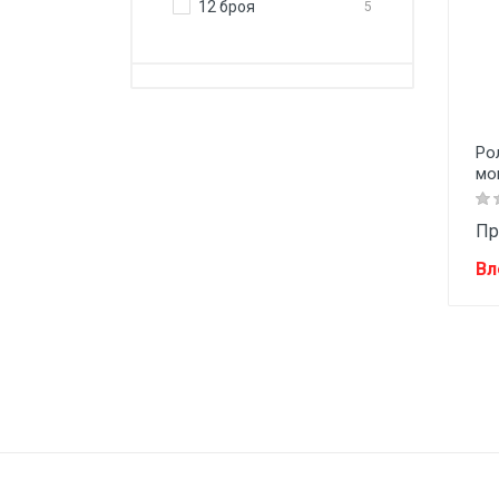
12 броя
5
Ро
мо
Пр
Вл