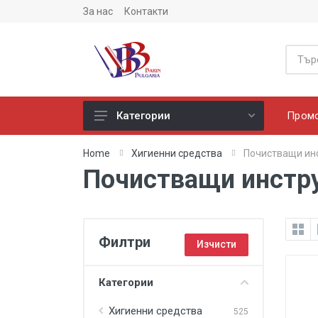
За нас
Контакти
Пром
Категории
Офис консумативи
Home
Хигиенни средства
Почистващи ин
Почистващи инстр
Хартия и изделия от хартия
Техника
Консумативи за офис техника
Филтри
Изчисти
Компютърни аксесоари
Офис обзавеждане
Категории
Хигиенни средства
Хигиенни средства
525