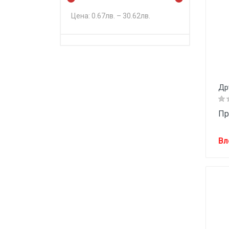
Цена:
0.67
лв. –
30.62
лв.
Др
Пр
Вл