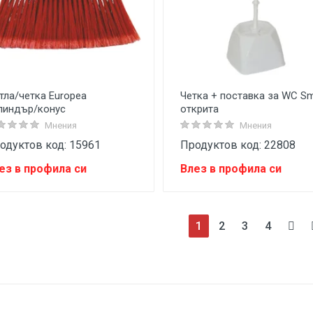
тла/четка Europea
Четка + поставка за WC Sm
линдър/конус
открита
Мнения
Мнения
одуктов код: 15961
Продуктов код: 22808
ез в профила си
Влез в профила си
(current)
1
2
3
4