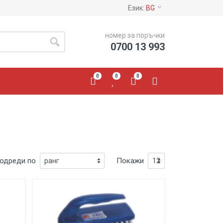
Език:
BG
номер за поръчки
0700 13 993
0
0
0
одреди по
Покажи