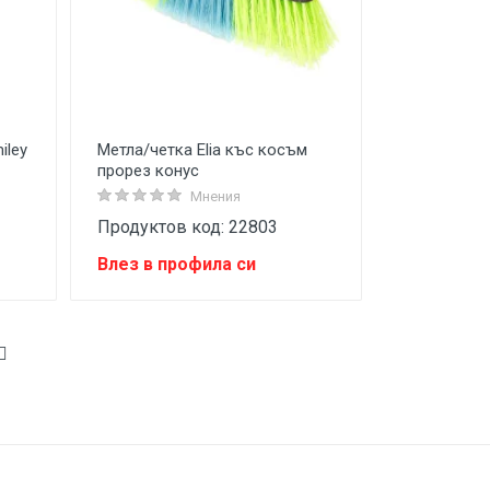
iley
Метла/четка Elia къс косъм
прорез конус
Мнения
Продуктов код: 22803
Влез в профила си