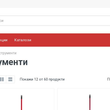
оции
Каталози
струменти
ументи
Покажи 12 от 60 продукти
П