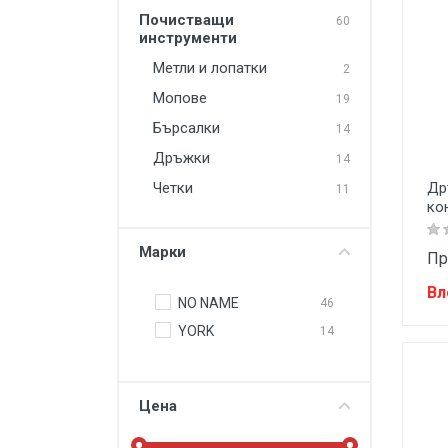
Храни и напитки
Почистващи
60
инструменти
Ученически пособия
Метли и лопатки
2
Аксесоари и други продукти
Мопове
19
Бърсалки
14
Дръжки
14
Др
Четки
11
ко
Марки
Пр
Вл
NO NAME
46
YORK
14
Цена